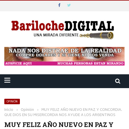
OPINIÓN
Inicio
›
Opinión
›
MUY FELIZ AÑO NUEVO EN PAZ Y CONCORDIA.
QUE DIOS EN SU MISERICORDIA NOS AYUDE A LOS ARGENTINOS
MUY FELIZ AÑO NUEVO EN PAZ Y