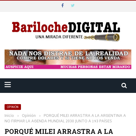
OPINIÓN
Inicio
›
Opinión
›
PORQUÉ MILEI ARRASTRA A LA ARGENTINA A
NO FIRMAR LA AGENDA MUNDIAL 2030 JUNTO A 193 PAÍSES
PORQUÉ MILEI ARRASTRA A LA