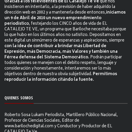
Gracias a los televidentes de El Catalejo Te Ve
que nos
insistieron en intentarlo, a la previsión de haber adquirido la
dirección web en 2002 y a mantenerla desde entonces,
iniciamos
un 9 de Abril de 2010 un nuevo emprendimiento
periodístico
, festejando los CINCO años de vida de EL
CATALEJO TE VE, un programa que Bariloche necesitaba porque
lo que hubo en los últimos años no satisfizo. Depositamos en
este digital un sinnúmero de esperanzas y aspiraciones, siempre
con la idea de contribuir a brindar más Libertad de
Expresión, más Democracia, más Valores y también una
Férrea defensa del Sistema Democrático.
Podrán participar
todos quienes se manejen con el debito respeto, lenguaje y
consideración y honestamente, intentaremos ser lo más
objetivos dentro de nuestra obvia subjetividad.
Permitimos
reproducir la información citándo la fuente.
QUIENES SOMOS
Roberto Sosa Lukam Periodista, Martillero Público Nacional,
Profesor de Ciencias Sociales, Editor de
www.barilochedigital.com y Conductor y Productor de EL