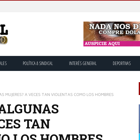
ALES
POLÍTICA & SINDICAL
INTERÉS GENERAL
DEPORTIVAS
AS MUJERES? A VECES TAN VIOLENTAS COMO LOS HOMBRES
 ALGUNAS
CES TAN
O LOS HOMBRES