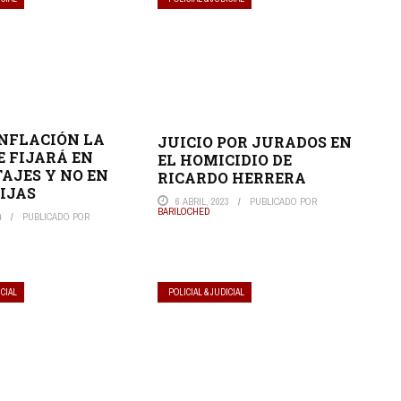
INFLACIÓN LA
JUICIO POR JURADOS EN
E FIJARÁ EN
EL HOMICIDIO DE
AJES Y NO EN
RICARDO HERRERA
IJAS
6 ABRIL, 2023
PUBLICADO POR
BARILOCHED
4
PUBLICADO POR
ICIAL
POLICIAL & JUDICIAL