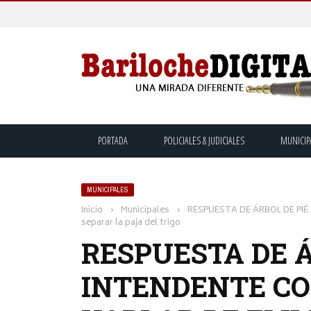
PORTADA
POLICIALES & JUDICIALES
MUNICIP
MUNICIPALES
Inicio
›
Municipales
›
RESPUESTA DE ÁRBOL DE PIÉ A
separar la paja del trigo
RESPUESTA DE Á
INTENDENTE CO