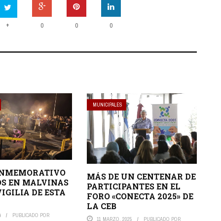
+
0
0
0
MUNICIPALES
ONMEMORATIVO
MÁS DE UN CENTENAR DE
OS EN MALVINAS
PARTICIPANTES EN EL
IGILIA DE ESTA
FORO «CONECTA 2025» DE
LA CEB
4
PUBLICADO POR
11 MARZO, 2025
PUBLICADO POR