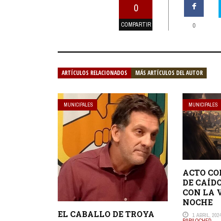
0
COMPARTIR
0
ARTÍCULOS RELACIONADOS
MÁS ARTÍCULOS DEL AUTOR
MUNICIPALES
MUNICIPALES
ACTO C
DE CAÍD
CON LA V
NOCHE
EL CABALLO DE TROYA
1 ABRIL, 202
BARILOCHED