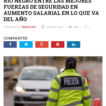
RIO NEGRO ENTRE LAS MEJORES
DEPORTIVAS
FUERZAS DE SEGURIDAD EN
OPINIÓN
AUMENTO SALARIAL EN LO QUE VA
DEL AÑO
NECROLÓGICAS
PUBLICADO POR
BARILOCHED
3 AGOSTO, 2022
8924
0
COMPARTIR: