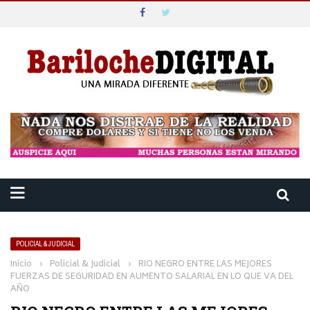
BARILOCHE DIGITAL
Top Menu
BARILOCHE DIGITAL
CONTACTO
Main Menu
PORTADA
POLICIALES & JUDICIALES
MUNICIPALES
POLICIAL & JUDICIAL
POLÍTICA & SINDICAL
Inicio
›
Policial & Judicial
›
RIO NEGRO ENTRE LAS MEJORES
FUERZAS DE SEGURIDAD EN AUMENTO SALARIAL EN LO QUE VA DEL
INTERÉS GENERAL
AÑO