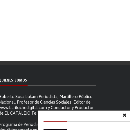
QUIENES SOMOS
Roberto Sosa Lukam Periodista, Martillero Público
Nacional, Profesor de Ciencias Sociales, Editor de
www.barilochedigital.com y Conductor y Productor
de EL CATALEJO Te Ve.
Programa de Periodismo Político que se difunde