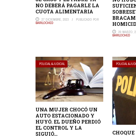
NO DEBERÁ PAGARLE LA
SUFICIE
CUOTA ALIMENTARIA
SOBRESE
BRACAM
27 DICIEMBRE, 2023
PUBLICADO POR
BARILOCHED
HOMICID
20 MARZO, 2
BARILOCHED
POLICIAL & JUDICIAL
POLICIAL & JUD
UNA MUJER CHOCÓ UN
AUTO ESTACIONADO Y
HUYÓ. EL DUEÑO PERDIÓ
EL CONTROL Y LA
CHOQUE 
SIGUIÓ…