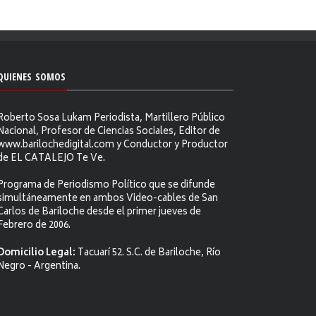
QUIENES SOMOS
Roberto Sosa Lukam Periodista, Martillero Público
Nacional, Profesor de Ciencias Sociales, Editor de
www.barilochedigital.com y Conductor y Productor
de EL CATALEJO Te Ve.
Programa de Periodismo Político que se difunde
simultáneamente en ambos Video-cables de San
Carlos de Bariloche desde el primer jueves de
Febrero de 2006.
Domicilio Legal:
Tacuarí 52. S.C. de Bariloche, Río
Negro - Argentina.