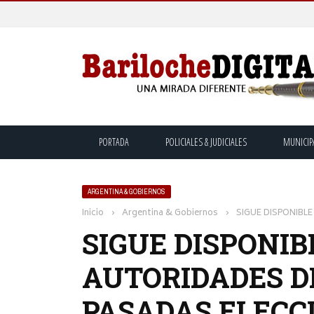
PORTADA
POLICIALES & JUDICIALES
MUNICIP
ARGENTINA & GOBIERNOS
Inicio
›
Argentina & Gobiernos
›
SIGUE DISPONIBL
SIGUE DISPONIB
AUTORIDADES D
PASADAS ELECC