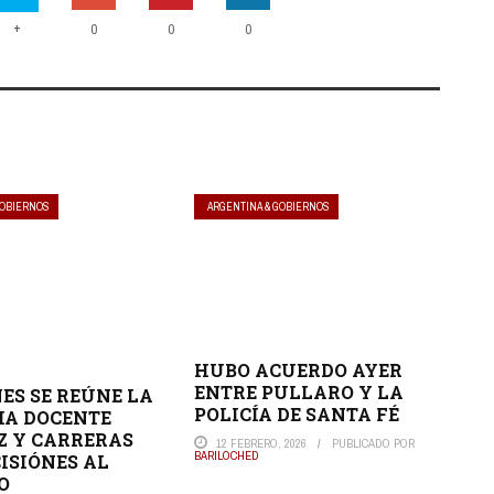
+
0
0
0
GOBIERNOS
ARGENTINA & GOBIERNOS
HUBO ACUERDO AYER
ENTRE PULLARO Y LA
NES SE REÚNE LA
POLICÍA DE SANTA FÉ
IA DOCENTE
Z Y CARRERAS
12 FEBRERO, 2026
PUBLICADO POR
BARILOCHED
CISIÓNES AL
O