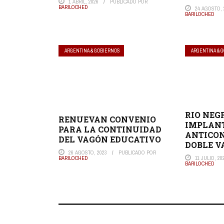
1 ABRIL, 2026
PUBLICADO POR
BARILOCHED
24 AGOSTO, 
BARILOCHED
ARGENTINA & GOBIERNOS
ARGENTINA & 
RIO NEG
RENUEVAN CONVENIO
IMPLAN
PARA LA CONTINUIDAD
ANTICON
DEL VAGÓN EDUCATIVO
DOBLE V
26 AGOSTO, 2023
PUBLICADO POR
11 JULIO, 20
BARILOCHED
BARILOCHED