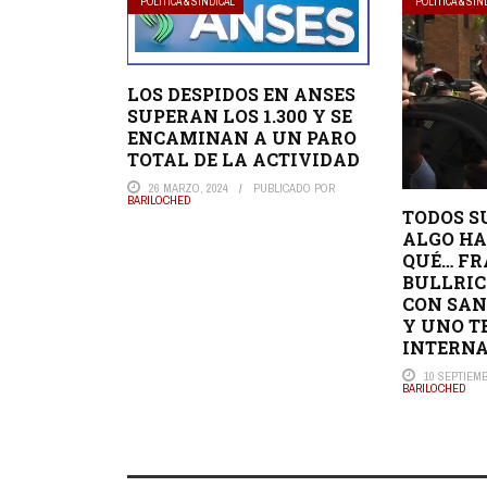
POLÍTICA & SINDICAL
POLÍTICA & SIN
LOS DESPIDOS EN ANSES
SUPERAN LOS 1.300 Y SE
ENCAMINAN A UN PARO
TOTAL DE LA ACTIVIDAD
26 MARZO, 2024
PUBLICADO POR
BARILOCHED
TODOS S
ALGO HA
QUÉ… FR
BULLRI
CON SAN
Y UNO T
INTERN
10 SEPTIEMB
BARILOCHED