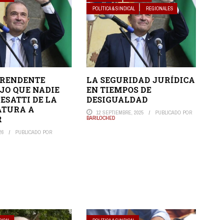
POLÍTICA & SINDICAL
REGIONALES
PRENDENTE
LA SEGURIDAD JURÍDICA
IJO QUE NADIE
EN TIEMPOS DE
ESATTI DE LA
DESIGUALDAD
ATURA A
12 SEPTIEMBRE, 2025
PUBLICADO POR
R
BARILOCHED
26
PUBLICADO POR