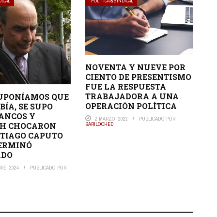
DICAL
POLÍTICA & SINDICAL
NOVENTA Y NUEVE POR
CIENTO DE PRESENTISMO
FUE LA RESPUESTA
TRABAJADORA A UNA
UPONÍAMOS QUE
OPERACIÓN POLÍTICA
BÍA, SE SUPO
ANCOS Y
2 MARZO, 2022
PUBLICADO POR
CH CHOCARON
BARILOCHED
TIAGO CAPUTO
ERMINÓ
ADO
RE, 2024
PUBLICADO POR