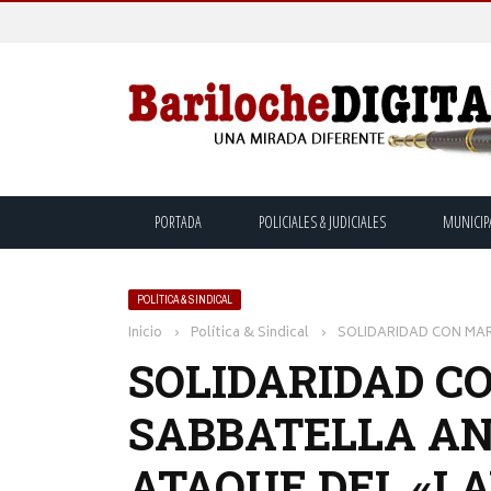
PORTADA
POLICIALES & JUDICIALES
MUNICIP
POLÍTICA & SINDICAL
Inicio
›
Política & Sindical
›
SOLIDARIDAD CON MA
SOLIDARIDAD C
SABBATELLA A
ATAQUE DEL «L