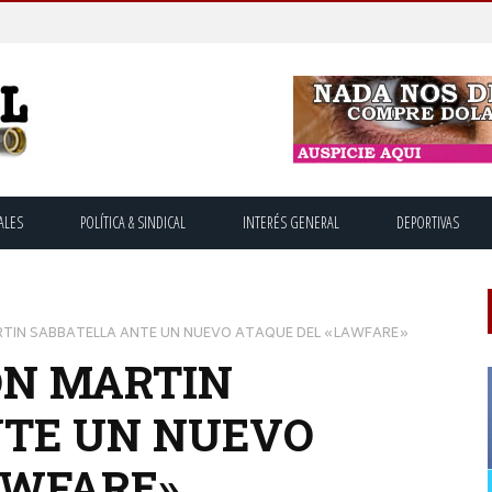
ALES
POLÍTICA & SINDICAL
INTERÉS GENERAL
DEPORTIVAS
RTIN SABBATELLA ANTE UN NUEVO ATAQUE DEL «LAWFARE»
ON MARTIN
NTE UN NUEVO
AWFARE»