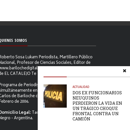
QUIENES SOMOS
Roberto Sosa Lukam Periodista, Martillero Público
Nacional, Profesor de Ciencias Sociales, Editor de
www.barilochedigital.com y Conductor y Productor
de EL CATALEJO Te Ve.
Programa de Periodismo Político que se difunde
ACTUALIDAD
simultáneamente en ambos Video-cables de San
DOS EX FUNCIONARIOS
Carlos de Bariloche desde el primer jueves de
NEUQUINOS
Febrero de 2006.
PERDIERON LA VIDA EN
UN TRÁGICO CHOQUE
Domicilio Legal:
Tacuarí 52. S.C. de Bariloche, Río
FRONTAL CONTRA UN
Negro - Argentina.
CAMIÓN