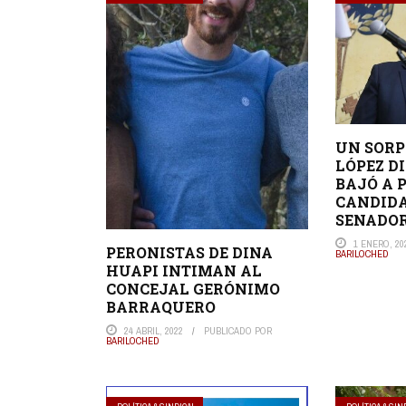
UN SOR
LÓPEZ D
BAJÓ A P
CANDID
SENADO
1 ENERO, 20
PERONISTAS DE DINA
BARILOCHED
HUAPI INTIMAN AL
CONCEJAL GERÓNIMO
BARRAQUERO
24 ABRIL, 2022
PUBLICADO POR
BARILOCHED