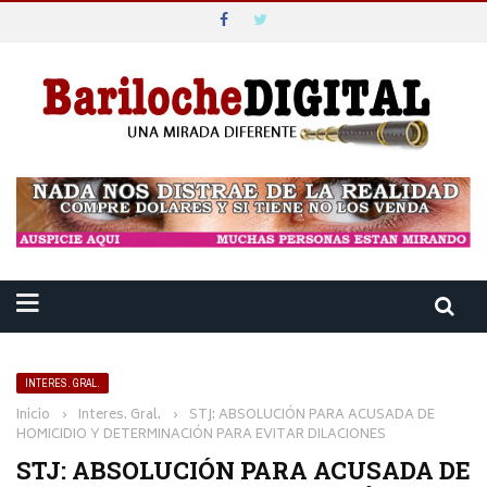
INTERES. GRAL.
Inicio
›
Interes. Gral.
›
STJ: ABSOLUCIÓN PARA ACUSADA DE
HOMICIDIO Y DETERMINACIÓN PARA EVITAR DILACIONES
STJ: ABSOLUCIÓN PARA ACUSADA DE