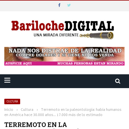
CULTURA
Inicio
›
Cultura
›
Terremoto en la paleontología: había humanos
en América hace 30.000 años… 17.000 más de lo estimado
TERREMOTO EN LA