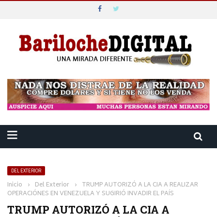
DEL EXTERIOR
Inicio
›
Del Exterior
›
TRUMP AUTORIZÓ A LA CIA A REALIZAR
OPERACIÓNES EN VENEZUELA Y SUGIRIÓ INVADIR EL PAÍS
TRUMP AUTORIZÓ A LA CIA A