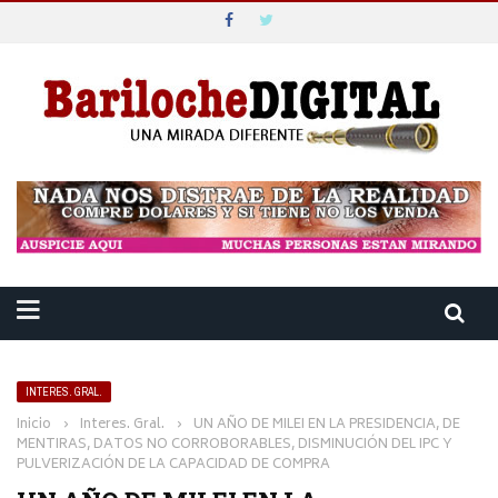
INTERES. GRAL.
Inicio
›
Interes. Gral.
›
UN AÑO DE MILEI EN LA PRESIDENCIA, DE
MENTIRAS, DATOS NO CORROBORABLES, DISMINUCIÓN DEL IPC Y
PULVERIZACIÓN DE LA CAPACIDAD DE COMPRA