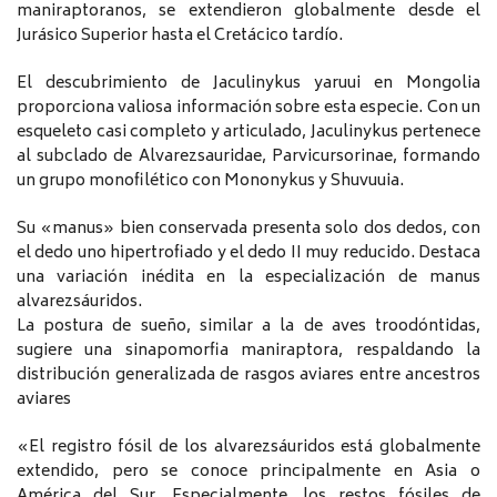
maniraptoranos, se extendieron globalmente desde el
Jurásico Superior hasta el Cretácico tardío.
El descubrimiento de Jaculinykus yaruui en Mongolia
proporciona valiosa información sobre esta especie. Con un
esqueleto casi completo y articulado, Jaculinykus pertenece
al subclado de Alvarezsauridae, Parvicursorinae, formando
un grupo monofilético con Mononykus y Shuvuuia.
Su «manus» bien conservada presenta solo dos dedos, con
el dedo uno hipertrofiado y el dedo II muy reducido. Destaca
una variación inédita en la especialización de manus
alvarezsáuridos.
La postura de sueño, similar a la de aves troodóntidas,
sugiere una sinapomorfia maniraptora, respaldando la
distribución generalizada de rasgos aviares entre ancestros
aviares
«El registro fósil de los alvarezsáuridos está globalmente
extendido, pero se conoce principalmente en Asia o
América del Sur. Especialmente, los restos fósiles de