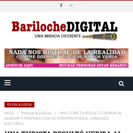
POLICIAL & JUDICIAL
Inicio
›
Policial & Judicial
›
UNA TURISTA RESULTÓ HERIDA AL
QUEDAR ATRAPADA CON SU PARAPENTE EN EL CABLEADO
ELÉCTRICO