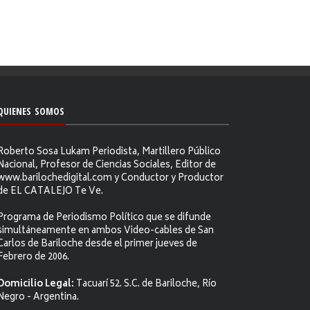
QUIENES SOMOS
Roberto Sosa Lukam Periodista, Martillero Público
Nacional, Profesor de Ciencias Sociales, Editor de
www.barilochedigital.com y Conductor y Productor
de EL CATALEJO Te Ve.
Programa de Periodismo Político que se difunde
simultáneamente en ambos Video-cables de San
Carlos de Bariloche desde el primer jueves de
Febrero de 2006.
Domicilio Legal:
Tacuarí 52. S.C. de Bariloche, Río
Negro - Argentina.