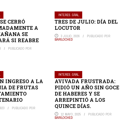
.
INTERES. GRAL.
SE CERRÓ
TRES DE JULIO: DÍA DEL
MADAMENTE A
LOCUTOR
 MAÑANA SE
3 JULIO, 2026
PUBLICADO POR
RÁ SI REABRE
BARILOCHED
3
PUBLICADO POR
.
INTERES. GRAL.
N INGRESO A LA
AVIVADA FRUSTRADA:
IA DE FRUTAS
PIDIÓ UN AÑO SIN GOCE
TAMIENTO
DE HABERES Y SE
TENARIO
ARREPINTIÓ A LOS
QUINCE DÍAS.
023
PUBLICADO POR
12 MAYO, 2025
PUBLICADO POR
BARILOCHED