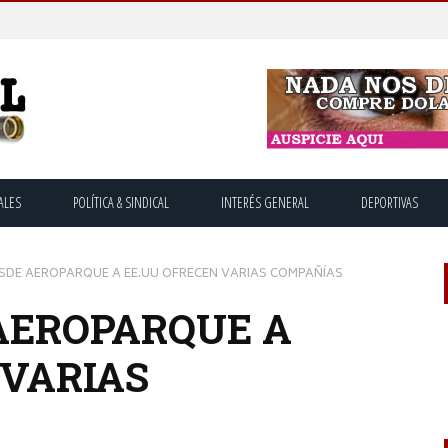
ALES
POLÍTICA & SINDICAL
INTERÉS GENERAL
DEPORTIVAS
SDE AEROPARQUE A EE.UU OFRECEN VARIAS COMPAÑÍAS
AEROPARQUE A
 VARIAS