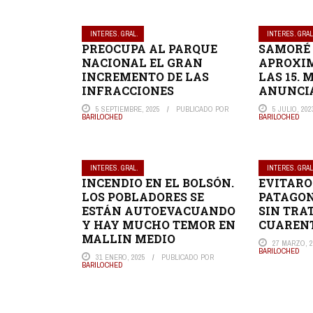
INTERES. GRAL.
INTERES. GRAL
PREOCUPA AL PARQUE
SAMORÉ 
NACIONAL EL GRAN
APROXI
INCREMENTO DE LAS
LAS 15.
INFRACCIONES
ANUNCIA
5 SEPTIEMBRE, 2025
PUBLICADO POR
5 JULIO, 202
BARILOCHED
BARILOCHED
INTERES. GRAL.
INTERES. GRAL
INCENDIO EN EL BOLSÓN.
EVITARO
LOS POBLADORES SE
PATAGON
ESTÁN AUTOEVACUANDO
SIN TRA
Y HAY MUCHO TEMOR EN
CUAREN
MALLIN MEDIO
27 MARZO, 2
BARILOCHED
31 ENERO, 2025
PUBLICADO POR
BARILOCHED