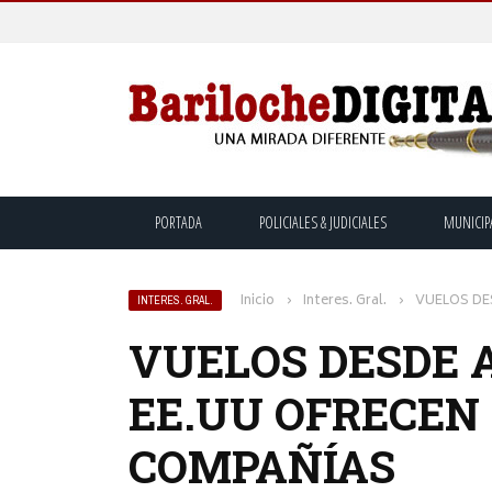
PORTADA
POLICIALES & JUDICIALES
MUNICIP
Inicio
›
Interes. Gral.
›
VUELOS DE
INTERES. GRAL.
VUELOS DESDE 
EE.UU OFRECEN
COMPAÑÍAS