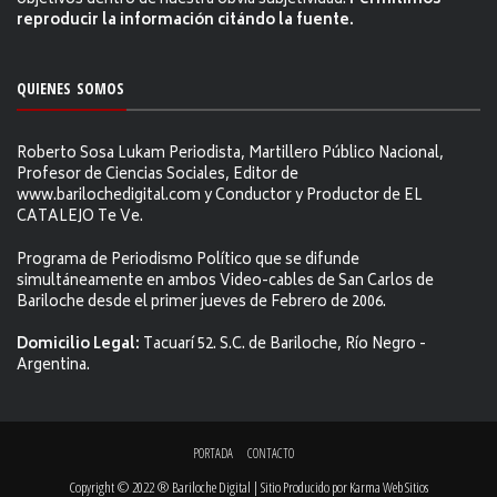
objetivos dentro de nuestra obvia subjetividad.
Permitimos
reproducir la información citándo la fuente.
QUIENES SOMOS
Roberto Sosa Lukam Periodista, Martillero Público Nacional,
Profesor de Ciencias Sociales, Editor de
www.barilochedigital.com y Conductor y Productor de EL
CATALEJO Te Ve.
Programa de Periodismo Político que se difunde
simultáneamente en ambos Video-cables de San Carlos de
Bariloche desde el primer jueves de Febrero de 2006.
Domicilio Legal:
Tacuarí 52. S.C. de Bariloche, Río Negro -
Argentina.
PORTADA
CONTACTO
Copyright © 2022 ® Bariloche Digital | Sitio Producido por
Karma Web Sitios