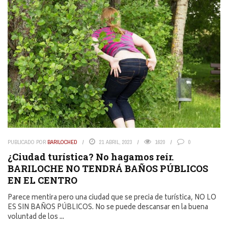
PUBLICADO POR
BARILOCHED
21 ABRIL, 2023
1620
0
¿Ciudad turística? No hagamos reír.
BARILOCHE NO TENDRÁ BAÑOS PÚBLICOS
EN EL CENTRO
Parece mentira pero una ciudad que se precia de turística, NO LO
ES SIN BAÑOS PÚBLICOS. No se puede descansar en la buena
voluntad de los ...