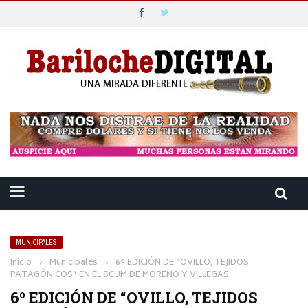
MUNICIPALES
Inicio
›
Municipales
›
6º EDICIÓN DE “OVILLO, TEJIDOS
PATAGÓNICOS” EN EL SCUM DE MORENO Y VILLEGAS
6º EDICIÓN DE “OVILLO, TEJIDOS