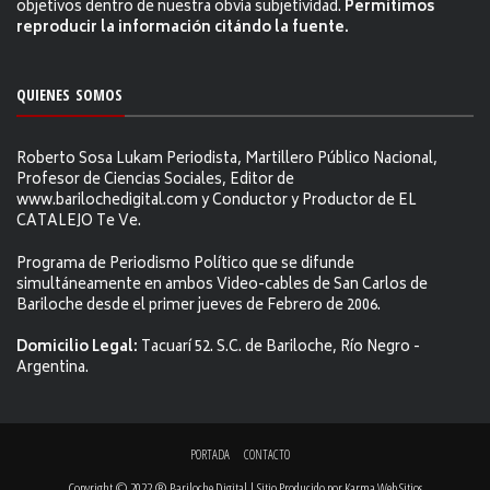
objetivos dentro de nuestra obvia subjetividad.
Permitimos
reproducir la información citándo la fuente.
QUIENES SOMOS
Roberto Sosa Lukam Periodista, Martillero Público Nacional,
Profesor de Ciencias Sociales, Editor de
www.barilochedigital.com y Conductor y Productor de EL
CATALEJO Te Ve.
Programa de Periodismo Político que se difunde
simultáneamente en ambos Video-cables de San Carlos de
Bariloche desde el primer jueves de Febrero de 2006.
Domicilio Legal:
Tacuarí 52. S.C. de Bariloche, Río Negro -
Argentina.
PORTADA
CONTACTO
Copyright © 2022 ® Bariloche Digital | Sitio Producido por
Karma Web Sitios