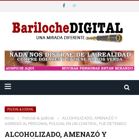
POLICIAL & JUDICIAL
Inicio
›
Policial & Judicial
›
ALCOHOLIZADO, AMENAZÓ Y
AGREDIÓ AL PERSONAL POLICIAL EN UN CONTROL. FUE DETENIDO
ALCOHOLIZADO, AMENAZÓ Y