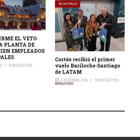
MUNICIPALES
IRME EL VETO
 A PLANTA DE
CIEN EMPLEADOS
PALES
Cortés recibió el primer
vuelo Bariloche-Santiago
26
PUBLICADO POR
de LATAM
6 DICIEMBRE, 2024
PUBLICADO POR
BARILOCHED