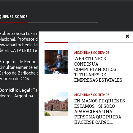
QUIENES SOMOS
Roberto Sosa Lukam Periodista, Martillero Público
Nacional, Profesor de Ciencias Sociales, Editor de
www.barilochedigital.com y Conductor y Productor
de EL CATALEJO Te Ve.
ARGENTINA & GOBIERNOS
WERETILNECK
Programa de Periodismo Político que se difunde
CONTINÚA
simultáneamente en ambos Video-cables de San
COMPLETANDO LOS
Carlos de Bariloche desde el primer jueves de
TITULARES DE
Febrero de 2006.
EMPRESAS ESTATALES
Domicilio Legal:
Tacuarí 52. S.C. de Bariloche, Río
ARGENTINA & GOBIERNOS
Negro - Argentina.
EN MANOS DE QUIÉNES
ESTAMOS… SI SÓLO
APARECIERA UNA
PERSONA QUE PUEDA
HACERSE CARGO….