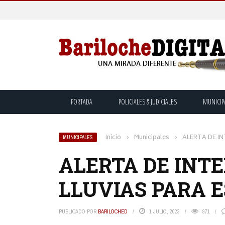
PORTADA
POLICIALES & JUDICIALES
MUNICIP
Inicio
›
Municipales
›
ALERTA DE I
MUNICIPALES
ALERTA DE INT
LLUVIAS PARA 
PUBLICADO POR
BARILOCHED
1 JULIO, 2023
971