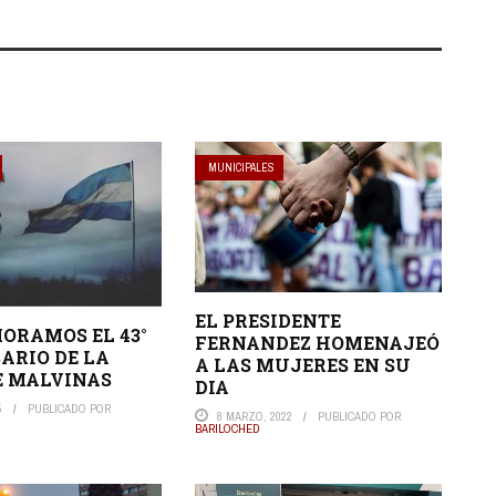
MUNICIPALES
EL PRESIDENTE
ORAMOS EL 43°
FERNANDEZ HOMENAJEÓ
ARIO DE LA
A LAS MUJERES EN SU
E MALVINAS
DIA
5
PUBLICADO POR
8 MARZO, 2022
PUBLICADO POR
BARILOCHED