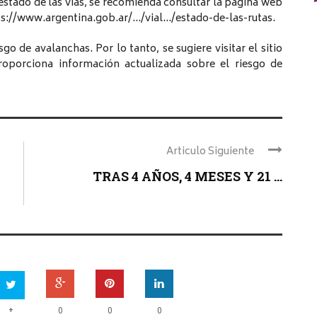
estado de las vías, se recomienda consultar la página web
ttps://www.argentina.gob.ar/…/vial…/estado-de-las-rutas.
o de avalanchas. Por lo tanto, se sugiere visitar el sitio
porciona información actualizada sobre el riesgo de
Articulo Siguiente
TRAS 4 AÑOS, 4 MESES Y 21 ...
+
0
0
0