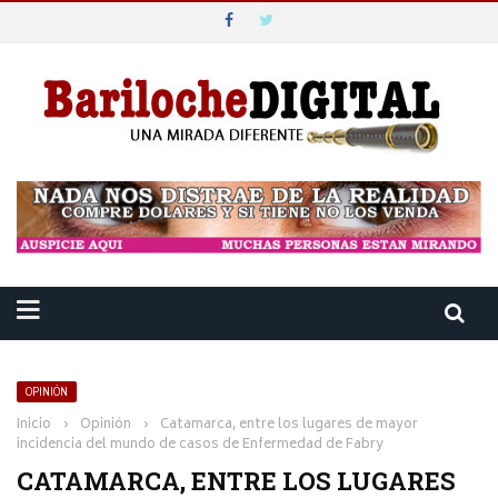
OPINIÓN
Inicio
›
Opinión
›
Catamarca, entre los lugares de mayor
incidencia del mundo de casos de Enfermedad de Fabry
CATAMARCA, ENTRE LOS LUGARES