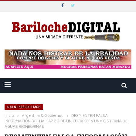
ARGENTINA & GOBIERNOS
Inicio
›
Argentina & Gobiernos
›
DESMIENTEN FALSA
INFORMACIÓN DEL HALLAZGO DE UN CUERPO EN UNA CISTERNA DE
AGUAS RIONEGRINAS