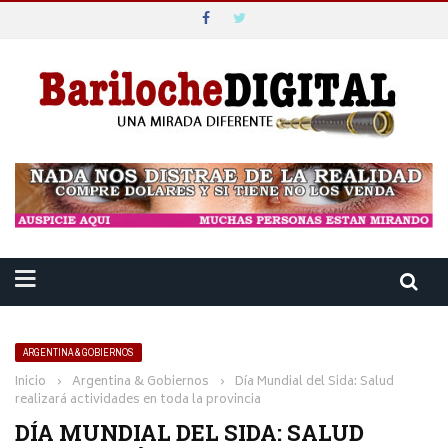
ARGENTINA & GOBIERNOS
Inicio
›
Argentina & Gobiernos
›
Día Mundial del Sida: Salud
realizará actividades en toda la provincia
DÍA MUNDIAL DEL SIDA: SALUD