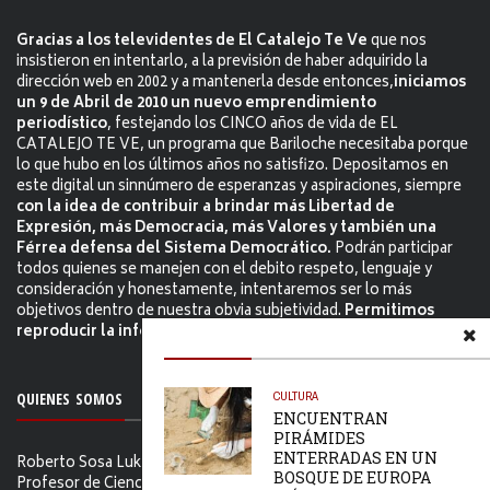
Gracias a los televidentes de El Catalejo Te Ve
que nos
insistieron en intentarlo, a la previsión de haber adquirido la
dirección web en 2002 y a mantenerla desde entonces,
iniciamos
un 9 de Abril de 2010 un nuevo emprendimiento
periodístico
, festejando los CINCO años de vida de EL
CATALEJO TE VE, un programa que Bariloche necesitaba porque
lo que hubo en los últimos años no satisfizo. Depositamos en
este digital un sinnúmero de esperanzas y aspiraciones, siempre
con la idea de contribuir a brindar más Libertad de
Expresión, más Democracia, más Valores y también una
Férrea defensa del Sistema Democrático.
Podrán participar
todos quienes se manejen con el debito respeto, lenguaje y
consideración y honestamente, intentaremos ser lo más
objetivos dentro de nuestra obvia subjetividad.
Permitimos
reproducir la información citándo la fuente.
QUIENES SOMOS
CULTURA
ENCUENTRAN
PIRÁMIDES
ENTERRADAS EN UN
Roberto Sosa Lukam Periodista, Martillero Público Nacional,
BOSQUE DE EUROPA
Profesor de Ciencias Sociales, Editor de