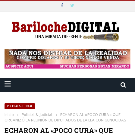
POLICIAL & JUDICIAL
Inicio
›
Policial & Judicial
›
ECHARON AL «POCO CURA» QUE
ORGANIZÓ LA REUNIÓN DE DIPUTADOS DE LA LLA CON GENOCIDAS
ECHARON AL «POCO CURA» QUE