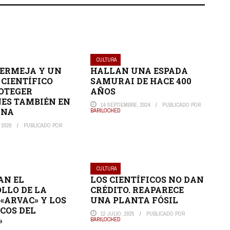
CULTURA
ERMEJA Y UN
HALLAN UNA ESPADA
 CIENTÍFICO
SAMURAI DE HACE 400
OTEGER
AÑOS
ES TAMBIÉN EN
14 SEPTIEMBRE, 2024
PUBLICADO POR
INA
BARILOCHED
 2026
PUBLICADO POR
CULTURA
AN EL
LOS CIENTÍFICOS NO DAN
LLO DE LA
CRÉDITO. REAPARECE
«ARVAC» Y LOS
UNA PLANTA FÓSIL
ICOS DEL
12 JULIO, 2025
PUBLICADO POR
»
BARILOCHED