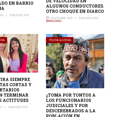
DE VELOCIDAD EN
DO EN BARRIO
ALGUNOS CONDUCTORES.
NA
OTRO CHOQUE EN DIARCO
024
PUBLICADO POR
26 OCTUBRE, 2024
PUBLICADO POR
BARILOCHED
ICIAL
POLICIAL & JUDICIAL
IRA SIEMPRE
ATAS CORTAS Y
ERTARIOS
N TERMINAR
¿TOMA POR TONTOS A
S ACTITUDES
LOS FUNCIONARIOS
JUDICIALES Y POR
24
PUBLICADO POR
DESCEREBRADOS A LA
POBLACIÓN EN