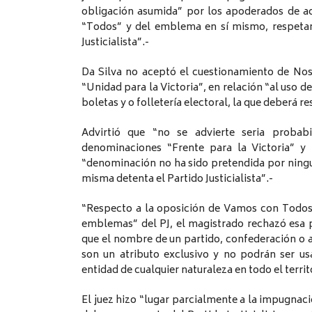
obligación asumida” por los apoderados de aq
“Todos” y del emblema en sí mismo, respetand
Justicialista”.-
Da Silva no aceptó el cuestionamiento de No
“Unidad para la Victoria”, en relación “al uso d
boletas y o folletería electoral, la que deberá 
Advirtió que “no se advierte seria probabi
denominaciones “Frente para la Victoria” y
“denominación no ha sido pretendida por ningun
misma detenta el Partido Justicialista”.-
“Respecto a la oposición de Vamos con Todos
emblemas” del PJ, el magistrado rechazó esa p
que el nombre de un partido, confederación o 
son un atributo exclusivo y no podrán ser us
entidad de cualquier naturaleza en todo el territ
El juez hizo “lugar parcialmente a la impugna