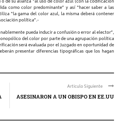
í o de su alianza “al uso de color azul (con la codificación
dida como color predominante” y así “hacer saber a las
tiliza “la gama del color azul, la misma deberá contener
sociación política”.-
onablemente pueda inducir a confusión o error al elector”,
monopólico del color por parte de una agrupación política
erificación será evaluada por el Juzgado en oportunidad de
eberán presentar diferencias tipográficas que los hagan
Articulo Siguiente
A
ASESINARON A UN OBISPO EN EE.UU