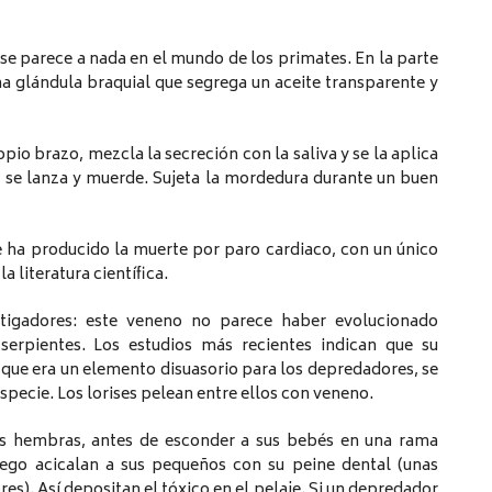
se parece a nada en el mundo de los primates. En la parte
una glándula braquial que segrega un aceite transparente y
opio brazo, mezcla la secreción con la saliva y se la aplica
te, se lanza y muerde. Sujeta la mordedura durante un buen
e ha producido la muerte por paro cardiaco, con un único
literatura científica.
stigadores: este veneno no parece haber evolucionado
serpientes. Los estudios más recientes indican que su
 que era un elemento disuasorio para los depredadores, se
specie. Los lorises pelean entre ellos con veneno.
Las hembras, antes de esconder a sus bebés en una rama
uego acicalan a sus pequeños con su peine dental (unas
res). Así depositan el tóxico en el pelaje. Si un depredador