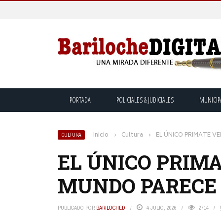
PORTADA
POLICIALES & JUDICIALES
MUNICIP
Inicio
›
Cultura
›
EL ÚNICO PRIMATE V
CULTURA
EL ÚNICO PRIM
MUNDO PARECE
PUBLICADO POR
BARILOCHED
4 JULIO, 2026
2714