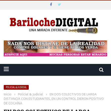
POLICIAL & JUDICIAL
Inicio
›
Policial & Judicial
›
EN DOS COLECTIVOS DE LARGA
DISTANCIA CON ESTUDIANTES, EN UN CONTROL DIERON POSITIVO
DE COCAÍNA