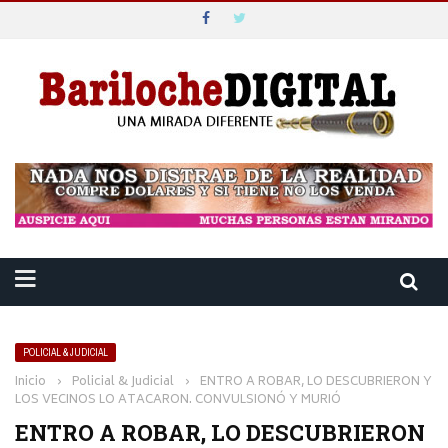
POLICIAL & JUDICIAL
Inicio
›
Policial & Judicial
›
ENTRO A ROBAR, LO DESCUBRIERON Y
LOS VECINOS LO ATACARON. CONVULSIONÓ Y MURIÓ
ENTRO A ROBAR, LO DESCUBRIERON