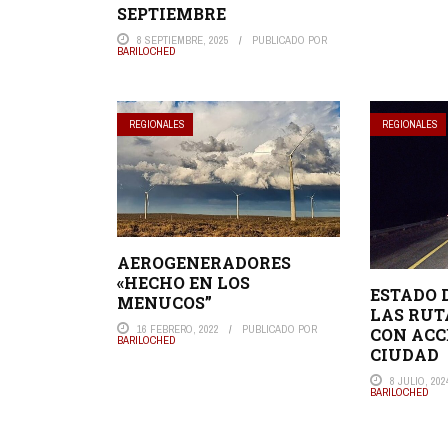
SEPTIEMBRE
8 SEPTIEMBRE, 2025
PUBLICADO POR
BARILOCHED
REGIONALES
REGIONALES
AEROGENERADORES
«HECHO EN LOS
ESTADO 
MENUCOS”
LAS RUT
16 FEBRERO, 2022
PUBLICADO POR
CON ACC
BARILOCHED
CIUDAD
8 JULIO, 202
BARILOCHED