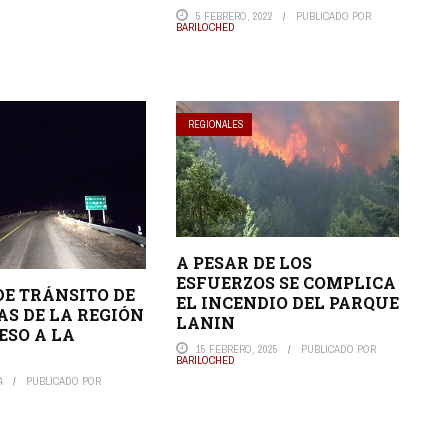
5 FEBRERO, 2022
PUBLICADO POR
BARILOCHED
REGIONALES
A PESAR DE LOS
ESFUERZOS SE COMPLICA
DE TRÁNSITO DE
EL INCENDIO DEL PARQUE
AS DE LA REGIÓN
LANIN
ESO A LA
15 FEBRERO, 2025
PUBLICADO POR
BARILOCHED
4
PUBLICADO POR