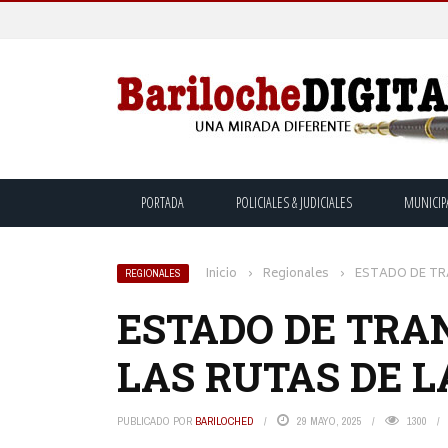
PORTADA
POLICIALES & JUDICIALES
MUNICIP
Inicio
›
Regionales
›
ESTADO DE TRA
REGIONALES
ESTADO DE TRAN
LAS RUTAS DE L
PUBLICADO POR
BARILOCHED
29 MAYO, 2025
1300