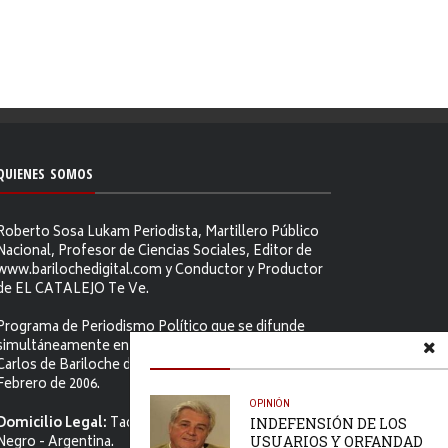
QUIENES SOMOS
Roberto Sosa Lukam Periodista, Martillero Público
Nacional, Profesor de Ciencias Sociales, Editor de
www.barilochedigital.com y Conductor y Productor
de EL CATALEJO Te Ve.
Programa de Periodismo Político que se difunde
simultáneamente en ambos Video-cables de San
Carlos de Bariloche desde el primer jueves de
Febrero de 2006.
OPINIÓN
Domicilio Legal:
Tacuarí 52. S.C. de Bariloche, Río
INDEFENSIÓN DE LOS
Negro - Argentina.
USUARIOS Y ORFANDAD