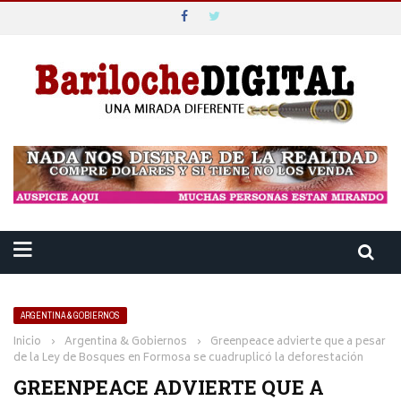
ARGENTINA & GOBIERNOS
Inicio
›
Argentina & Gobiernos
›
Greenpeace advierte que a pesar
de la Ley de Bosques en Formosa se cuadruplicó la deforestación
GREENPEACE ADVIERTE QUE A