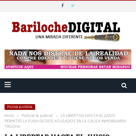
POLICIAL & JUDICIAL
Inicio
›
Policial & Judicial
›
LA LIBERTAD HASTA EL JUICIO
PERMITIÓ LA FUGA DE DOS ACUSADOS EN LA CAUSA INMOBILIARIA
TRUCHA