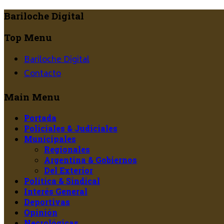
Bariloche Digital
Top Menu
Bariloche Digital
Contacto
Main Menu
Portada
Policiales & Judiciales
Municipales
Regionales
Argentina & Gobiernos
Del Exterior
Política & Sindical
Interés General
Deportivas
Opinión
Necrológicas