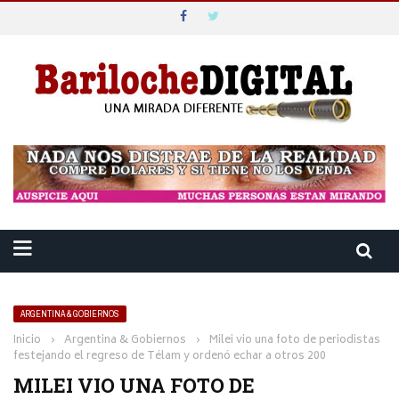
ARGENTINA & GOBIERNOS
Inicio
›
Argentina & Gobiernos
›
Milei vio una foto de periodistas
festejando el regreso de Télam y ordenó echar a otros 200
MILEI VIO UNA FOTO DE