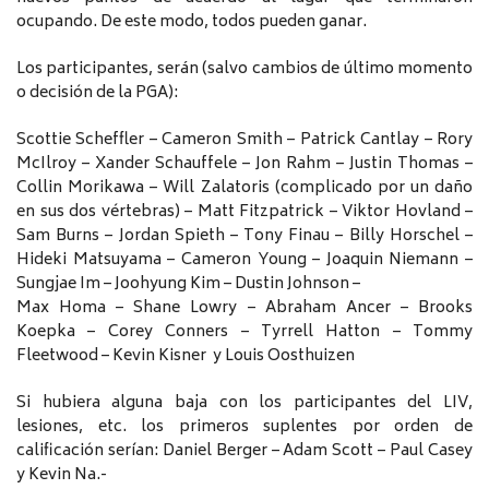
ocupando. De este modo, todos pueden ganar.
Los participantes, serán (salvo cambios de último momento
o decisión de la PGA):
Scottie Scheffler – Cameron Smith – Patrick Cantlay – Rory
McIlroy – Xander Schauffele – Jon Rahm – Justin Thomas –
Collin Morikawa – Will Zalatoris (complicado por un daño
en sus dos vértebras) – Matt Fitzpatrick – Viktor Hovland –
Sam Burns – Jordan Spieth – Tony Finau – Billy Horschel –
Hideki Matsuyama – Cameron Young – Joaquin Niemann –
Sungjae Im – Joohyung Kim – Dustin Johnson –
Max Homa – Shane Lowry – Abraham Ancer – Brooks
Koepka – Corey Conners – Tyrrell Hatton – Tommy
Fleetwood – Kevin Kisner y Louis Oosthuizen
Si hubiera alguna baja con los participantes del LIV,
lesiones, etc. los primeros suplentes por orden de
calificación serían: Daniel Berger – Adam Scott – Paul Casey
y Kevin Na.-