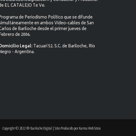
www.barilochedigital.com y Conductor y Productor
de EL CATALEJO Te Ve.
Programa de Periodismo Político que se difunde
simultáneamente en ambos Video-cables de San
Carlos de Bariloche desde el primer jueves de
Febrero de 2006.
Domicilio Legal:
Tacuarí 52. S.C. de Bariloche, Río
Negro - Argentina.
Copyright © 2022 ® Bariloche Digital | Sitio Producido por
Karma Web Sitios