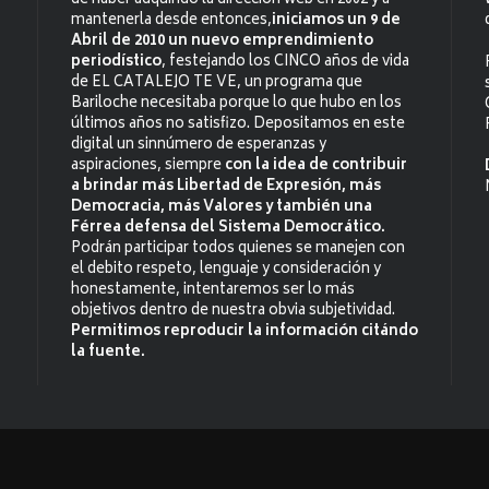
de haber adquirido la dirección web en 2002 y a
mantenerla desde entonces,
iniciamos un 9 de
Abril de 2010 un nuevo emprendimiento
periodístico
, festejando los CINCO años de vida
de EL CATALEJO TE VE, un programa que
Bariloche necesitaba porque lo que hubo en los
últimos años no satisfizo. Depositamos en este
digital un sinnúmero de esperanzas y
aspiraciones, siempre
con la idea de contribuir
a brindar más Libertad de Expresión, más
Democracia, más Valores y también una
Férrea defensa del Sistema Democrático.
Podrán participar todos quienes se manejen con
el debito respeto, lenguaje y consideración y
honestamente, intentaremos ser lo más
objetivos dentro de nuestra obvia subjetividad.
Permitimos reproducir la información citándo
la fuente.