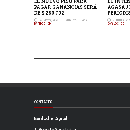
EL NUEVO PISO PARA
EL INTE
PAGAR GANANCIAS SERÁ
AGASAJÓ
DE $ 280.792
PERIODI
27 MAYO, 2022
PUBLICADO POR
7 JUNIO, 20
BARILOCHED
BARILOCHED
CONTACTO
Bariloche Digital