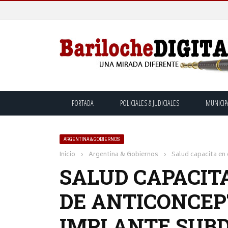
PORTADA
POLICIALES & JUDICIALES
MUNICIP
ARGENTINA & GOBIERNOS
Inicio
›
Argentina & Gobiernos
›
Salud capacita en
SALUD CAPACIT
DE ANTICONCEP
IMPLANTE SUB