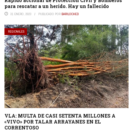
Rápido accionar de Protección Civil y Bomberos
para rescatar a un herido. Hay un fallecido
31 ENERO, 2023
PUBLICADO POR
BARILOCHED
REGIONALES
VLA: MULTA DE CASI SETENTA MILLONES A
«VIVO» POR TALAR ARRAYANES EN EL
CORRENTOSO