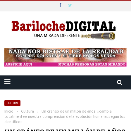
CULTURA
Inicio
›
Cultura
›
Un cráneo de un millón de años «cambia
totalmente» nuestra comprensión de la evolución humana, según los
científicos