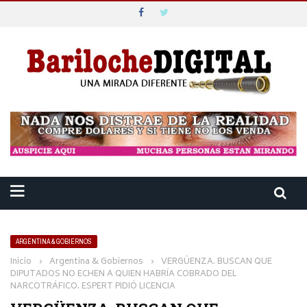
ARGENTINA & GOBIERNOS
Inicio
›
Argentina & Gobiernos
›
VERGÜENZA. BUSCAN QUE
DIPUTADOS NO ECHEN A QUIEN HABRÍA COBRADO DEL
NARCOTRÁFICO. ESPERT PIDIÓ LICENCIA