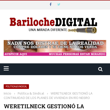
POLÍTICA & SINDICAL
Inicio
›
Política & Sindical
›
WERETILNECK GESTIONÓ LA
CONTINUIDAD DE LOS PLANES DE VIVIENDA EN RÍO NEGRO
WERETILNECK GESTIONÓ LA