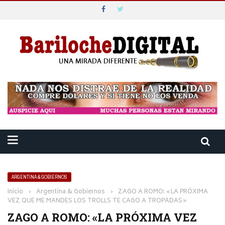
ARGENTINA & GOBIERNOS
Inicio
›
Argentina & Gobiernos
›
ZAGO A ROMO: «LA PRÓXIMA
VEZ QUE ME MANDES LOS TROLLS TE CAGO A TROPADAS»
ZAGO A ROMO: «LA PRÓXIMA VEZ