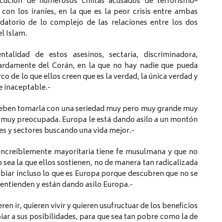
cución de numerosos chiitas acusados de terrorismo–
on los iraníes, en la que es la peor crisis entre ambas
datorio de lo complejo de las relaciones entre los dos
l Islam.
alidad de estos asesinos, sectaria, discriminadora,
stardamente del Corán, en la que no hay nadie que pueda
co de lo que ellos creen que es la verdad, la única verdad y
e inaceptable.-
s deben tomarla con una seriedad muy pero muy grande muy
á muy preocupada. Europa le está dando asilo a un montón
es y sectores buscando una vida mejor.-
increíblemente mayoritaria tiene fe musulmana y que no
 sea la que ellos sostienen, no de manera tan radicalizada
iar incluso lo que es Europa porque descubren que no se
 entienden y están dando asilo Europa.-
ren ir, quieren vivir y quieren usufructuar de los beneficios
ar a sus posibilidades, para que sea tan pobre como la de