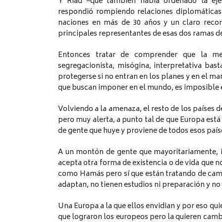
Y Riad –que también había ordenado la eje
respondió rompiendo relaciones diplomáticas c
naciones en más de 30 años y un claro recor
principales representantes de esas dos ramas de
Entonces tratar de comprender que la ment
segregacionista, misógina, interpretativa ba
protegerse si no entran en los planes y en el mar
que buscan imponer en el mundo, es imposible 
Volviendo a la amenaza, el resto de los paíse
pero muy alerta, a punto tal de que Europa est
de gente que huye y proviene de todos esos país
A un montón de gente que mayoritariamente, 
acepta otra forma de existencia o de vida que no
como Hamás pero sí que están tratando de camb
adaptan, no tienen estudios ni preparación y no
Una Europa a la que ellos envidian y por eso quie
que lograron los europeos pero la quieren cambi