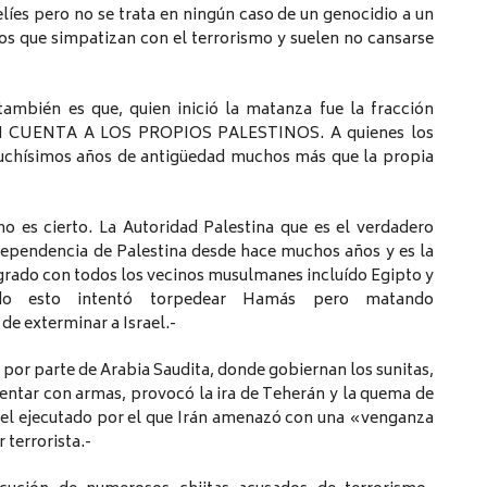
líes pero no se trata en ningún caso de un genocidio a un
s que simpatizan con el terrorismo y suelen no cansarse
ambién es que, quien inició la matanza fue la fracción
EN CUENTA A LOS PROPIOS PALESTINOS. A quienes los
muchísimos años de antigüedad muchos más que la propia
o es cierto. La Autoridad Palestina que es el verdadero
dependencia de Palestina desde hace muchos años y es la
ogrado con todos los vecinos musulmanes incluído Egipto y
odo esto intentó torpedear Hamás pero matando
de exterminar a Israel.-
a por parte de Arabia Saudita, donde gobiernan los sunitas,
tentar con armas, provocó la ira de Teherán y la quema de
, el ejecutado por el que Irán amenazó con una «venganza
 terrorista.-