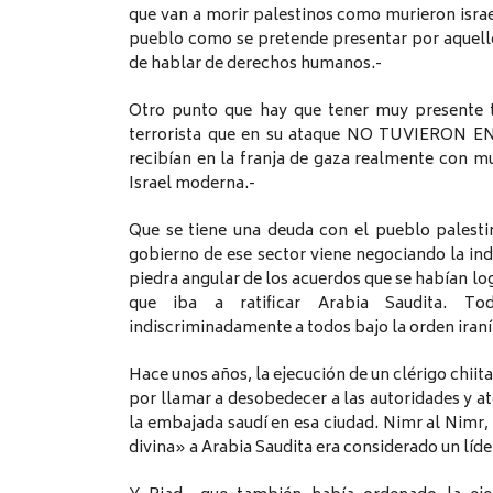
que van a morir palestinos como murieron israe
pueblo como se pretende presentar por aquello
de hablar de derechos humanos.-
Otro punto que hay que tener muy presente t
terrorista que en su ataque NO TUVIERON 
recibían en la franja de gaza realmente con 
Israel moderna.-
Que se tiene una deuda con el pueblo palestin
gobierno de ese sector viene negociando la in
piedra angular de los acuerdos que se habían l
que iba a ratificar Arabia Saudita. T
indiscriminadamente a todos bajo la orden iraní 
Hace unos años, la ejecución de un clérigo chiit
por llamar a desobedecer a las autoridades y a
la embajada saudí en esa ciudad. Nimr al Nimr
divina» a Arabia Saudita era considerado un líder