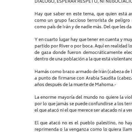
DIÁLOGO, ESPERAR RESPETO, NI NEGOCIACI
Hay que saber en este tema, que quien está 
como un grupo faccioso terrorista de peligro
como país de Irán y de nadie más. Del que les da
Y en cuarto lugar hay que tener en cuenta y mu
partido por River o por boca. Aquí en realidad 
de gaza donde fueron democráticamente elect
dentro de una población a la que está violentand
Hamás como brazo armado de Irán (cabeza de la
a punto de firmarse con Arabia Saudita (cabez
años después de la muerte de Mahoma.-
La enorme mayoría del mundo no quiere la violenc
por lo que jamás se puede confundirse a los terr
el que atacó ni el que merece ser atacado ni a ve
El que atacó no es el pueblo palestino, no hay
reprimenda o la venganza como lo quiera llama