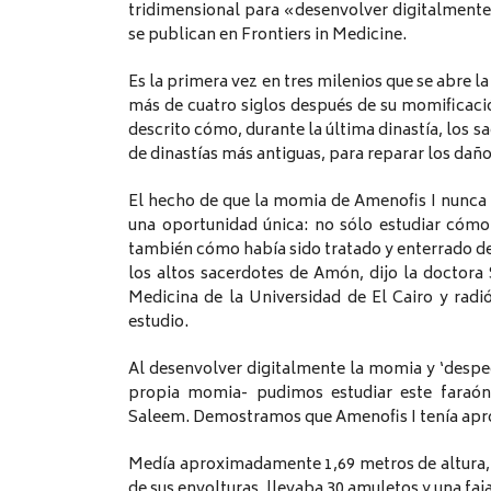
tridimensional para «desenvolver digitalmente»
se publican en Frontiers in Medicine.
Es la primera vez en tres milenios que se abre la
más de cuatro siglos después de su momificación 
descrito cómo, durante la última dinastía, los s
de dinastías más antiguas, para reparar los dañ
El hecho de que la momia de Amenofis I nunca
una oportunidad única: no sólo estudiar cómo
también cómo había sido tratado y enterrado de
los altos sacerdotes de Amón, dijo la doctora
Medicina de la Universidad de El Cairo y rad
estudio.
Al desenvolver digitalmente la momia y ‘despega
propia momia- pudimos estudiar este faraón 
Saleem. Demostramos que Amenofis I tenía ap
Medía aproximadamente 1,69 metros de altura, 
de sus envolturas, llevaba 30 amuletos y una faj