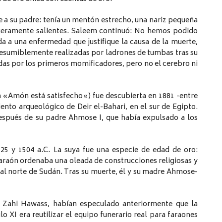
 a su padre: tenía un mentón estrecho, una nariz pequeña
ligeramente salientes. Saleem continuó: No hemos podido
a a una enfermedad que justifique la causa de la muerte,
esumiblemente realizadas por ladrones de tumbas tras su
adas por los primeros momificadores, pero no el cerebro ni
 «Amón está satisfecho«) fue descubierta en 1881 -entre
ento arqueológico de Deir el-Bahari, en el sur de Egipto.
después de su padre Ahmose I, que había expulsado a los
 y 1504 a.C. La suya fue una especie de edad de oro:
faraón ordenaba una oleada de construcciones religiosas y
y al norte de Sudán. Tras su muerte, él y su madre Ahmose-
. Zahi Hawass, habían especulado anteriormente que la
lo XI era reutilizar el equipo funerario real para faraones