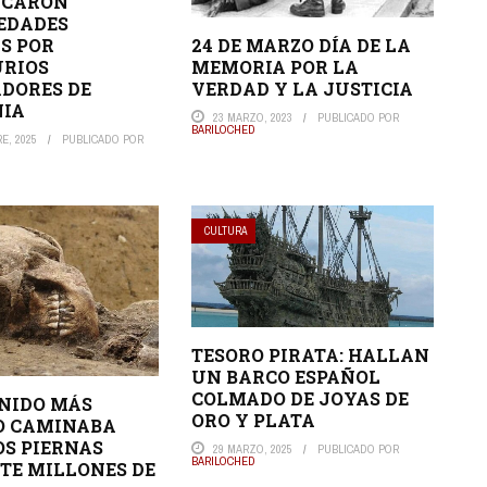
ICARON
EDADES
S POR
24 DE MARZO DÍA DE LA
URIOS
MEMORIA POR LA
DORES DE
VERDAD Y LA JUSTICIA
NIA
23 MARZO, 2023
PUBLICADO POR
BARILOCHED
E, 2025
PUBLICADO POR
CULTURA
TESORO PIRATA: HALLAN
UN BARCO ESPAÑOL
COLMADO DE JOYAS DE
NIDO MÁS
ORO Y PLATA
O CAMINABA
OS PIERNAS
29 MARZO, 2025
PUBLICADO POR
BARILOCHED
ETE MILLONES DE