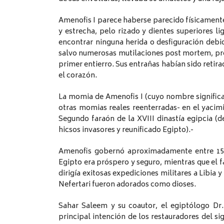
Amenofis I parece haberse parecido físicamente
y estrecha, pelo rizado y dientes superiores 
encontrar ninguna herida o desfiguración debid
salvo numerosas mutilaciones post mortem, pr
primer entierro. Sus entrañas habían sido retir
el corazón.
La momia de Amenofis I (cuyo nombre significa
otras momias reales reenterradas- en el yacimi
Segundo faraón de la XVIII dinastía egipcia (
hicsos invasores y reunificado Egipto).-
Amenofis gobernó aproximadamente entre 1525
Egipto era próspero y seguro, mientras que el 
dirigía exitosas expediciones militares a Libia 
Nefertari fueron adorados como dioses.
Sahar Saleem y su coautor, el egiptólogo Dr
principal intención de los restauradores del sig