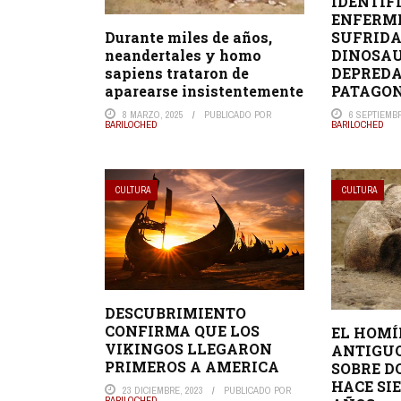
IDENTIF
ENFERM
SUFRIDA
Durante miles de años,
DINOSA
neandertales y homo
DEPREDA
sapiens trataron de
PATAGO
aparearse insistentemente
6 SEPTIEMBR
8 MARZO, 2025
PUBLICADO POR
BARILOCHED
BARILOCHED
CULTURA
CULTURA
DESCUBRIMIENTO
CONFIRMA QUE LOS
EL HOMÍ
VIKINGOS LLEGARON
ANTIGU
PRIMEROS A AMERICA
SOBRE D
HACE SI
23 DICIEMBRE, 2023
PUBLICADO POR
BARILOCHED