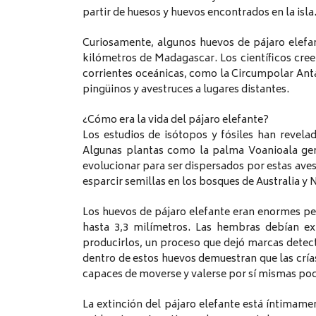
partir de huesos y huevos encontrados en la isla
Curiosamente, algunos huevos de pájaro elefan
kilómetros de Madagascar. Los científicos creen
corrientes oceánicas, como la Circumpolar Ant
pingüinos y avestruces a lugares distantes.
¿Cómo era la vida del pájaro elefante?
Los estudios de isótopos y fósiles han revela
Algunas plantas como la palma Voanioala gera
evolucionar para ser dispersados por estas aves
esparcir semillas en los bosques de Australia y 
Los huevos de pájaro elefante eran enormes p
hasta 3,3 milímetros. Las hembras debían ex
producirlos, un proceso que dejó marcas detec
dentro de estos huevos demuestran que las crías
capaces de moverse y valerse por sí mismas poc
La extinción del pájaro elefante está íntimame