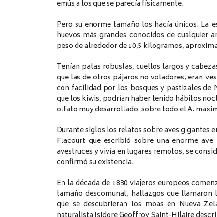
emús a los que se parecía físicamente.
Pero su enorme tamaño los hacía únicos. La 
huevos más grandes conocidos de cualquier an
peso de alrededor de 10,5 kilogramos, aproxima
Tenían patas robustas, cuellos largos y cabezas
que las de otros pájaros no voladores, eran ve
con facilidad por los bosques y pastizales de 
que los kiwis, podrían haber tenido hábitos noc
olfato muy desarrollado, sobre todo el A. maxi
Durante siglos los relatos sobre aves gigantes
Flacourt que escribió sobre una enorme av
avestruces y vivía en lugares remotos, se consid
confirmó su existencia.
En la década de 1830 viajeros europeos comen
tamaño descomunal, hallazgos que llamaron la
que se descubrieran los moas en Nueva Zelan
naturalista Isidore Geoffroy Saint-Hilaire des