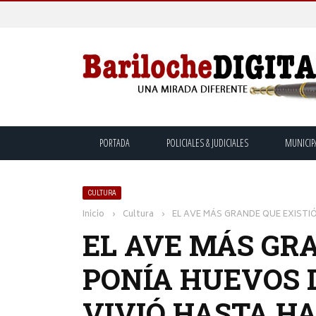
PORTADA
POLICIALES & JUDICIALES
MUNICIP
CULTURA
Inicio
›
Cultura
›
EL AVE MÁS GRANDE QUE EXISTIÓ
EL AVE MÁS GR
PONÍA HUEVOS D
VIVIÓ HASTA H