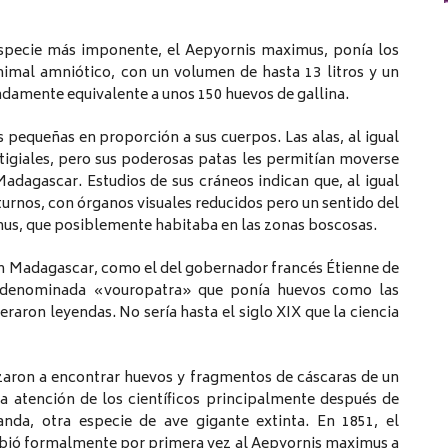
especie más imponente, el Aepyornis maximus, ponía los
imal amniótico, con un volumen de hasta 13 litros y un
damente equivalente a unos 150 huevos de gallina.
 pequeñas en proporción a sus cuerpos. Las alas, al igual
stigiales, pero sus poderosas patas les permitían moverse
Madagascar. Estudios de sus cráneos indican que, al igual
turnos, con órganos visuales reducidos pero un sentido del
mus, que posiblemente habitaba en las zonas boscosas.
 en Madagascar, como el del gobernador francés Étienne de
e denominada «vouropatra» que ponía huevos como las
eraron leyendas. No sería hasta el siglo XIX que la ciencia
zaron a encontrar huevos y fragmentos de cáscaras de un
 atención de los científicos principalmente después de
da, otra especie de ave gigante extinta. En 1851, el
cribió formalmente por primera vez al Aepyornis maximus a