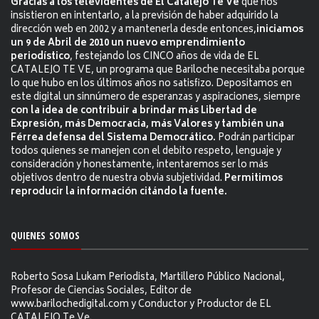
Gracias a los televidentes de El Catalejo Te Ve
que nos
insistieron en intentarlo, a la previsión de haber adquirido la
dirección web en 2002 y a mantenerla desde entonces,
iniciamos
un 9 de Abril de 2010 un nuevo emprendimiento
periodístico
, festejando los CINCO años de vida de EL
CATALEJO TE VE, un programa que Bariloche necesitaba porque
lo que hubo en los últimos años no satisfizo. Depositamos en
este digital un sinnúmero de esperanzas y aspiraciones, siempre
con la idea de contribuir a brindar más Libertad de
Expresión, más Democracia, más Valores y también una
Férrea defensa del Sistema Democrático.
Podrán participar
todos quienes se manejen con el debito respeto, lenguaje y
consideración y honestamente, intentaremos ser lo más
objetivos dentro de nuestra obvia subjetividad.
Permitimos
reproducir la información citándo la fuente.
QUIENES SOMOS
Roberto Sosa Lukam Periodista, Martillero Público Nacional,
Profesor de Ciencias Sociales, Editor de
www.barilochedigital.com y Conductor y Productor de EL
CATALEJO Te Ve.