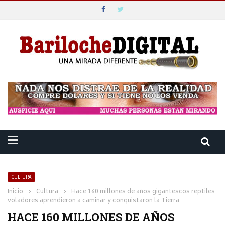
CULTURA
Inicio
›
Cultura
›
Hace 160 millones de años gigantescos reptiles
voladores aprendieron a caminar y conquistaron la Tierra
HACE 160 MILLONES DE AÑOS