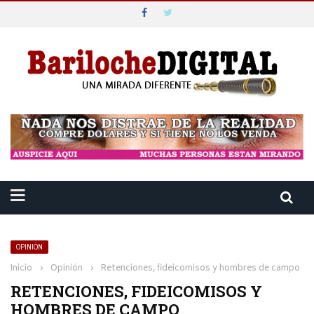
OPINIÓN
Inicio
›
Opinión
›
Retenciones, fideicomisos y hombres de campo
RETENCIONES, FIDEICOMISOS Y
HOMBRES DE CAMPO