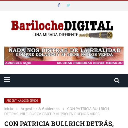
ARGENTINA & GOBIERNOS
Inicio
›
Argentina & Gobiernos
›
CON PATRICIA BULLRICH
DETRÁS, MILEI BUSCA PARTIR AL PRO EN BUENOS AIRES
CON PATRICIA BULLRICH DETRÁS,