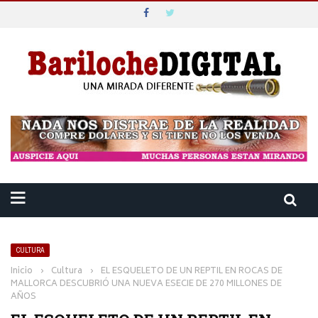
CULTURA
Inicio
›
Cultura
›
EL ESQUELETO DE UN REPTIL EN ROCAS DE
MALLORCA DESCUBRIÓ UNA NUEVA ESECIE DE 270 MILLONES DE
AÑOS